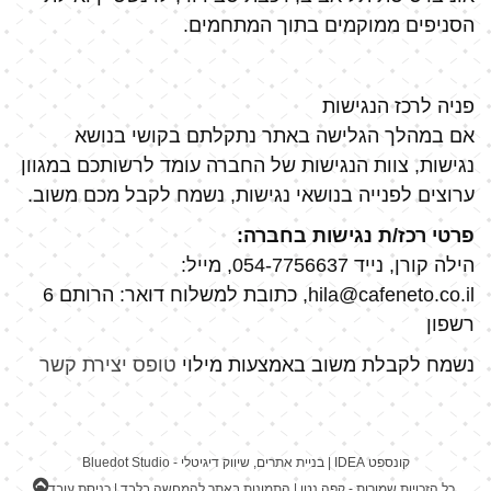
הסניפים ממוקמים בתוך המתחמים.
פניה לרכז הנגישות
אם במהלך הגלישה באתר נתקלתם בקושי בנושא
נגישות, צוות הנגישות של החברה עומד לרשותכם במגוון
ערוצים לפנייה בנושאי נגישות, נשמח לקבל מכם משוב.
פרטי רכז/ת נגישות בחברה:
הילה קורן, נייד 054-7756637, מייל:
hila@cafeneto.co.il, כתובת למשלוח דואר: הרותם 6
רשפון
נשמח לקבלת משוב באמצעות מילוי
טופס יצירת קשר
קונספט
IDEA
| בניית אתרים,
שיווק דיגיטלי
- Bluedot Studio
גליל
כל הזכויות שמורות - קפה נטו | התמונות באתר להמחשה בלבד |
כניסת עובדים